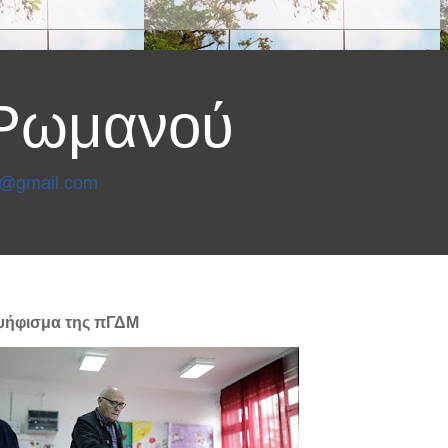
 Ρωμανού
3@gmail.com
ψήφισμα της πΓΔΜ