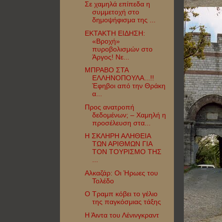
Σε χαμηλά επίπεδα η
συμμετοχή στο
δημοψήφισμα της ...
ΕΚΤΑΚΤΗ ΕΙΔΗΣΗ:
«Βροχή»
πυροβολισμών στο
Άργος! Νε...
ΜΠΡΑΒΟ ΣΤΑ
ΕΛΛΗΝΟΠΟΥΛΑ...!!
Έφηβοι από την Θράκη
α...
Προς ανατροπή
δεδομένων; – Χαμηλή η
προσέλευση στα...
Η ΣΚΛΗΡΗ ΑΛΗΘΕΙΑ
ΤΩΝ ΑΡΙΘΜΩΝ ΓΙΑ
ΤΟΝ ΤΟΥΡΙΣΜΟ ΤΗΣ
...
Αλκαζάρ: Οι Ήρωες του
Τολέδο
Ο Τραμπ κόβει το γέλιο
της παγκόσμιας τάξης
Η Άιντα του Λένινγκραντ