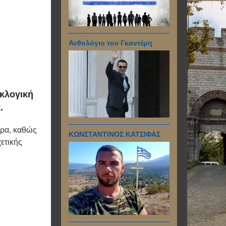
Ανθολόγιο του Γκαντέμη
εκλογική
.
τρα, καθώς
ΚΩΝΣΤΑΝΤΙΝΟΣ ΚΑΤΣΙΦΑΣ
χετικής