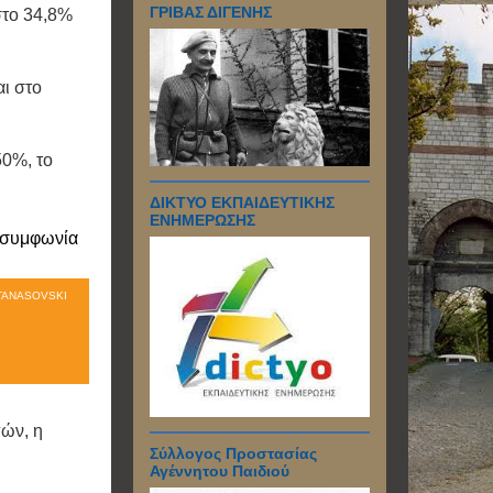
ΓΡΙΒΑΣ ΔΙΓΕΝΗΣ
στο 34,8%
αι στο
50%, το
ΔΙΚΤΥΟ ΕΚΠΑΙΔΕΥΤΙΚΗΣ
ΕΝΗΜΕΡΩΣΗΣ
ATANASOVSKI
ρίσιμο
πών, η
Σύλλογος Προστασίας
Αγέννητου Παιδιού