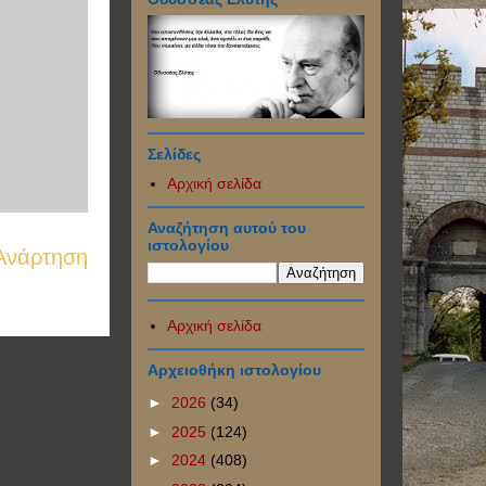
Σελίδες
Αρχική σελίδα
Αναζήτηση αυτού του
ιστολογίου
Ανάρτηση
Αρχική σελίδα
Αρχειοθήκη ιστολογίου
►
2026
(34)
►
2025
(124)
►
2024
(408)