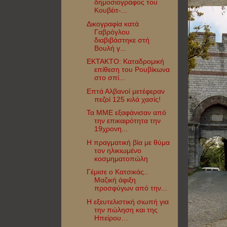
δημοσιογράφος του
Κουβέιτ-...
Δικογραφία κατά
Γαβρόγλου
διαβιβάστηκε στή
Βουλή γ...
ΕΚΤΑΚΤΟ: Καταδρομική
επίθεση του Ρουβίκωνα
στο σπί...
Επτά Αλβανοί μετέφεραν
πεζοί 125 κιλά χασίς!
Τα MME εξαφάνισαν από
την επικαιρότητα την
19χρονη...
Η πραγματική βία με θύμα
τον ηλικιωμένο
κοσμηματοπώλη
Γέμισε ο Κατσικάς..
Μαζική άφιξη
προσφύγων από την...
Η εξευτελιστική σιωπή για
την πώληση και της
Ηπείρου…