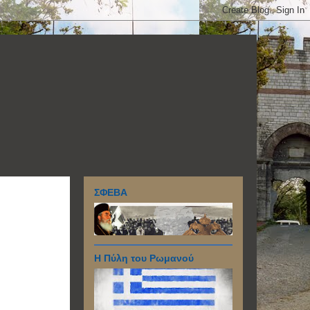
ΣΦΕΒΑ
Η Πύλη του Ρωμανού