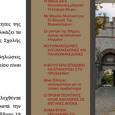
Ἡ Ἀθήνα καί ἡ
Θεσσαλονίκη μίλησαν!
Ἡ ἐπαρχία θά φω...
Με Μεγάλη Μυστικότητα
Οι Εκλογές Της
ητες της
Βορειοηπειρωτ...
Σε μάντρα της Θέρμης
ικάζει τα
έκαναν ανταλλακτικά
κλεμμένα ...
ής Σχολής
ΝΟΤΙΟΜΑΚΕΔΟΝΕΣ,
ΚΑΤΩΜΑΚΕΔΟΝΕΣ ΚΑΙ
ΠΑΛΑΙΟΜΑΚΕΔΟΝΕΣ
 δηλώσεις
...
ίου είναι
Η ΒΟΥΛΓΑΡΙΑ ΕΠΙΔΙΩΚΕΙ
ΝΑ ΕΠΑΝΕΡΘΕΙ ΣΤΟ
ΠΡΟΣΚΗΝΙΟ
Δέκα Έλληνες
οικονομολόγοι για το
ιταλικό πραξικόπημα
Ο ΠΡΩΗΝ ΠΟΛΙΤΙΚΟΣ
 λεχθέντα
ΗΛΙΑΣ ΚΑΛΛΙΩΡΑΣ ΣΕ
ΜΕΓΑΛΕΣ ΑΠΟΚΑ...
κατά την
ΒΉΜΑ ΒΉΜΑ
άββατο 19
ΠΡΟΧΩΡΆΕΙ ΤΟ