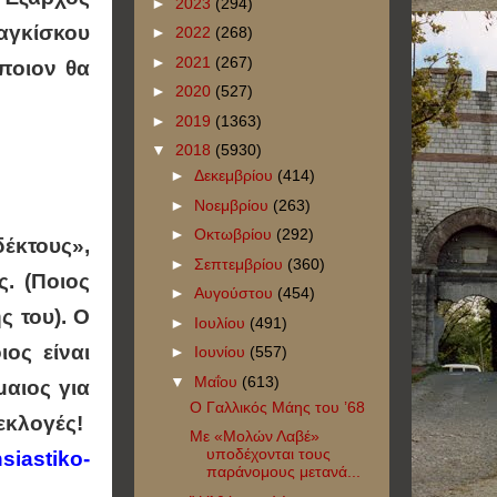
►
2023
(294)
ραγκίσκου
►
2022
(268)
►
2021
(267)
 ποιον θα
►
2020
(527)
►
2019
(1363)
▼
2018
(5930)
►
Δεκεμβρίου
(414)
►
Νοεμβρίου
(263)
►
Οκτωβρίου
(292)
δέκτους»,
►
Σεπτεμβρίου
(360)
. (Ποιος
►
Αυγούστου
(454)
ς του). Ο
►
Ιουλίου
(491)
ος είναι
►
Ιουνίου
(557)
▼
Μαΐου
(613)
αιος για
Ο Γαλλικός Μάης του ’68
εκλογές!
Με «Μολών Λαβέ»
υποδέχονται τους
siastiko-
παράνομους μετανά...