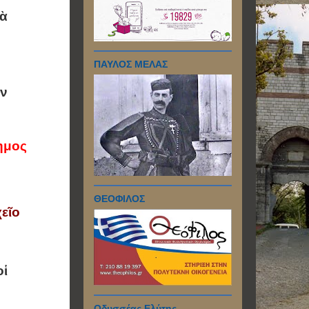
νὰ
ΠΑΥΛΟΣ ΜΕΛΑΣ
ὲν
ημος
ΘΕΟΦΙΛΟΣ
εῖο
οἱ
Οδυσσέας Ελύτης