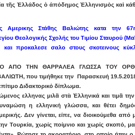
α τῆς Ἑλλάδος ὁ ἀπόδημος Ἑλληνισμὸς καὶ κά
ης Αμερικης Στάθης Βαλιώτης κατα την 67
ίου Θεολογικής Σχολής του Τιμίου Σταυρού (Μα
 και προκαλεσε σαλο στους σκοτεινους κύκ
ΙΟ ΑΠΟ ΤΗΝ ΘΑΡΡΑΛΕΑ ΓΛΩΣΣΑ ΤΟΥ ΟΡ
ΒΑΛΙΩΤΗ
, που τιμήθηκε την Παρασκευή 19.5.201
πίτιμο Διδακτορικό δίπλωμα.
μώμενος ελληνας μιλᾶ στὰ Ἑλληνικά και τιμᾶ τ
νδυναμώση η ελληνική γλώσσα, και θέτει δημό
ερικής. Δεν γίνεται, είπε, να διοικούμεθα από 
ν Τουρκία, χωρίς ποίμνιο και χωρίς σκοπό, μα
έντα». Ρώτησε το ακροατήριο, στο οποίο ήταν 