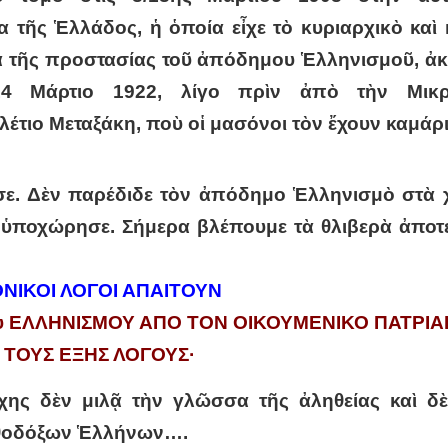
 τῆς Ἑλλάδος, ἡ ὁποία εἶχε τὸ κυριαρχικὸ καὶ
α τῆς προστασίας τοῦ ἀπόδημου Ἑλληνισμοῦ, ἀ
14 Μάρτιο 1922, λίγο πρὶν ἀπὸ τὴν Μικρ
έτιο Μεταξάκη, ποὺ οἱ μασόνοι τὸν ἔχουν καμάρι
ε. Δὲν παρέδιδε τὸν ἀπόδημο Ἑλληνισμὸ στὰ χ
ὰ ὑποχώρησε. Σήμερα βλέπουμε τὰ θλιβερὰ ἀποτ
ΝΙΚΟΙ ΛΟΓΟΙ ΑΠΑΙΤΟΥΝ
μου ΕΛΛΗΝΙΣΜΟΥ ΑΠΟ ΤΟΝ ΟΙΚΟΥΜΕΝΙΚΟ ΠΑΤΡΙΑΡ
ΤΟΥΣ ΕΞΗΣ ΛΟΓΟΥΣ·
χης δὲν μιλᾷ τὴν γλῶσσα τῆς ἀληθείας καὶ δ
Ὀρθοδόξων Ἑλλήνων….