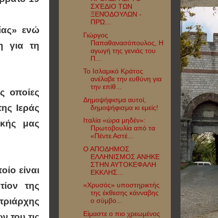
ΣΧΈΔΙΟ ΤΩΝ
ΞΕΝΌΔΟΥΛΩΝ -
ΠΡΏ...
ίας» ενώ
Γιώργος
Παπαθανασόπουλος, Η
η για τη
αγωγή της γενιάς του
Π...
Το Ισλαμικό Κράτος
ανέλαβε την ευθύνη για
την επίθ...
ς οποίες
Δημοψήφισμα αυτοί,
ης Ιεράς
δημοψήφισμα κι εμείς!
Ιταλία «ώρα μηδέν»:
ικής μας
Πρωτοβουλία από τα
«Πέντε Αστέ...
Ο ΑΠΟΔΗΜΟΣ
ΕΛΛΗΝΙΣΜΟΣ ΑΝΗΚΕ
ΣΤΗΝ ΑΥΤΟΚΕΦΑΛΗ
οίο είναι
ΕΚΚΛΗΣ...
τίον της
«Χρυσός» υποστηρικτής
της έκθεσης κάνναβης
ατριάρχης
ο σύμβο...
Είμαστε ο πιο χρεωμένος
ν του τις