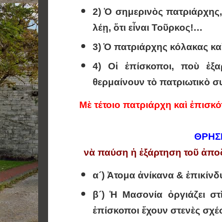
2) Ὁ σημερινὸς πατριάρχης,
λέῃ, ὅτι εἶναι Τοῦρκος!…
3) Ὁ πατριάρχης κόλακας κα
4) Οἱ ἐπίσκοποι, ποὺ ἐξα
θερμαίνουν τὸ πατριωτικὸ
Μὲ τέτοιο πατριάρχη καὶ ἐπισκ
ΘΡΗΣ
νὰ παύση ἡ ἐξάρτηση τοῦ ἀπο
α´) Ἀτομα ἀνίκανα & ἐπικίνδ
β´)
Ἡ Μασονία ὀργιάζει στὶ
ἐπίσκοποι ἔχουν στενὲς σχέ