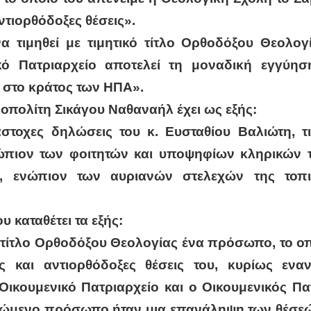
ντιορθόδοξες θέσεις».
α τιμηθεί με τιμητικό τίτλο Ορθοδόξου Θεολογ
κό Πατριαρχείο αποτελεί τη μοναδική εγγύησ
α στο κράτος των ΗΠΑ».
πολίτη Σικάγου Ναθαναήλ έχει ως εξής:
στοχες δηλώσεις του κ. Ευσταθίου Βαλιώτη, τι
νώπιον των φοιτητών και υποψηφίων κληρικών τ
ή, ενώπιον των αυριανών στελεχών της τοπ
 καταθέτει τα εξής:
κό τίτλο Ορθοδόξου Θεολογίας ένα πρόσωπο, το οπ
ές και αντιορθόδοξες θέσεις του, κυρίως εναν
Οικουμενικό Πατριαρχείο και ο Οικουμενικός Π
ιμώμενο πρόσωπο ήταν μια επανάληψη των θέσεώ