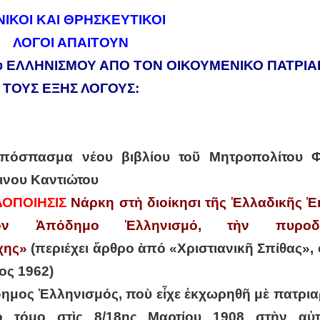
ΙΚΟΙ ΚΑΙ ΘΡΗΣΚΕΥΤΙΚΟΙ
ΛΟΓΟΙ ΑΠΑΙΤΟΥΝ
μου ΕΛΛΗΝΙΣΜΟΥ ΑΠΟ ΤΟΝ ΟΙΚΟΥΜΕΝΙΚΟ ΠΑΤΡΙΑΡ
ΤΟΥΣ ΕΞΗΣ ΛΟΓΟΥΣ:
πόσπασμα νέου βιβλίου τοῦ Μητροπολίτου 
ινου Καντιώτου
ΔΟΠΟΙΗΣΙΣ
Νάρκη στὴ διοίκησι τῆς Ἑλλαδικῆς Ἐ
ν Ἀπόδημο Ἑλληνισμό, τὴν πυροδ
χης»
(περιέχει ἄρθρο ὰπό «Χριστιανικῆ Σπίθας», 
ος 1962)
ημος Ἑλληνισμός, ποὺ εἶχε ἐκχωρηθῆ μὲ πατριαρ
ὸ τόμο στὶς 8/18ης Μαρτίου 1908 στὴν αὐ