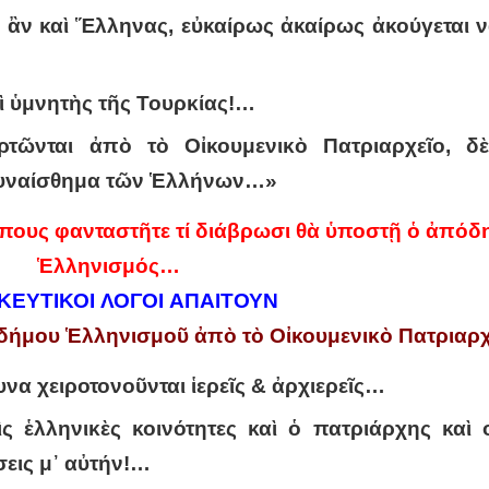
 ἂν καὶ Ἕλληνας, εὐκαίρως ἀκαίρως ἀκούγεται 
ὶ ὑμνητὴς τῆς Τουρκίας!…
ρτῶνται ἀπὸ τὸ Οἰκουμενικὸ Πατριαρχεῖο, δ
 συναίσθημα τῶν Ἑλλήνων…»
όπους φανταστῆτε τί διάβρωσι θὰ ὑποστῇ ὁ ἀπόδ
Ἑλληνισμός…
ΚΕΥΤΙΚΟΙ ΛΟΓΟΙ ΑΠΑΙΤΟΥΝ
δήμου Ἑλληνισμοῦ ἀπὸ τὸ Οἰκουμενικὸ Πατριαρχ
υνα χειροτονοῦνται ἱερεῖς & ἀρχιερεῖς…
ς ἑλληνικὲς κοινότητες καὶ ὁ πατριάρχης καὶ 
σεις μ᾽ αὐτήν!…