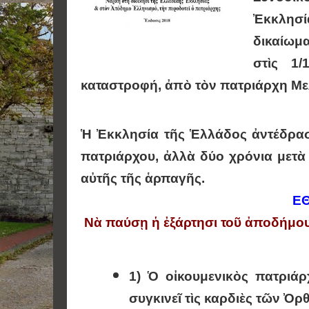
Ἐκκλησία
δικαίωμ
στὶς 1/
καταστροφή, ἀπὸ τὸν πατριάρχη Μελ
Ἡ Ἐκκλησία τῆς Ἑλλάδος ἀντέδρασ
πατριάρχου, ἀλλὰ δύο χρόνια μετ
αὐτῆς τῆς ἁρπαγῆς.
ΕΘ
Νὰ παύσῃ ἡ ἐξάρτησι τοῦ ἀποδή
1) Ὁ οἰκουμενικὸς πατριάρ
συγκινεῖ τὶς καρδιὲς τῶν 