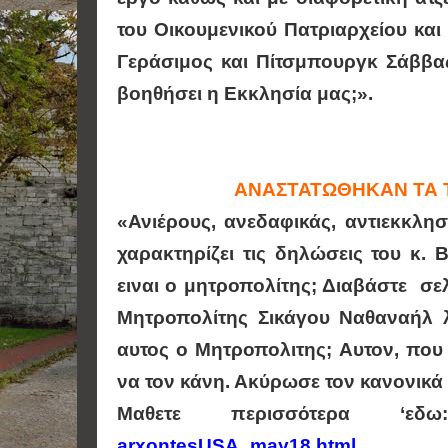
του Οικουμενικού Πατριαρχείου κα
Γεράσιμος και Πίτσμπουργκ Σάββας:
βοηθήσει η Εκκλησία μας;».
ΑΝΑΣΤΑΤΩΘΗΚΑΝ ΤΑ Τ
«Ανιέρους, ανεδαφικάς, αντιεκκλησ
χαρακτηρίζει τις δηλώσεις του κ.
ειναι ο μητροπολίτης; Διαβάστε σελ.
Μητροπολίτης Σικάγου Ναθαναήλ λ
αυτος ο Μητροπολιτης; Αυτον, πο
να τον κάνη. Ακύρωσε τον κανονικά
Μαθετε περισσότερα ‘εδω:
arxontesUSA_may18.html