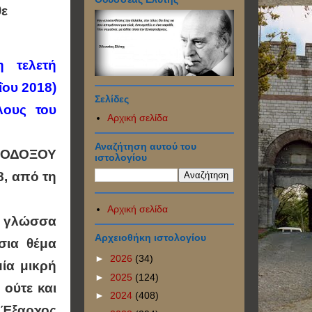
θε
η τελετή
ΐου 2018)
Σελίδες
λους του
Αρχική σελίδα
Αναζήτηση αυτού του
ΘΟΔΟΞΟΥ
ιστολογίου
8, από τη
Αρχική σελίδα
ην γλώσσα
Αρχειοθήκη ιστολογίου
σια θέμα
►
2026
(34)
μία μικρή
►
2025
(124)
 ούτε και
►
2024
(408)
ο Έξαρχος