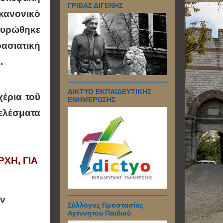
ΓΡΙΒΑΣ ΔΙΓΕΝΗΣ
 κανονικὸ
κυρώθηκε
ασιατικὴ
.
ΔΙΚΤΥΟ ΕΚΠΑΙΔΕΥΤΙΚΗΣ
έρια τοῦ
ΕΝΗΜΕΡΩΣΗΣ
ελέσματα
ΧΗ, ΓΙΑ
ὲν
Σύλλογος Προστασίας
Αγέννητου Παιδιού