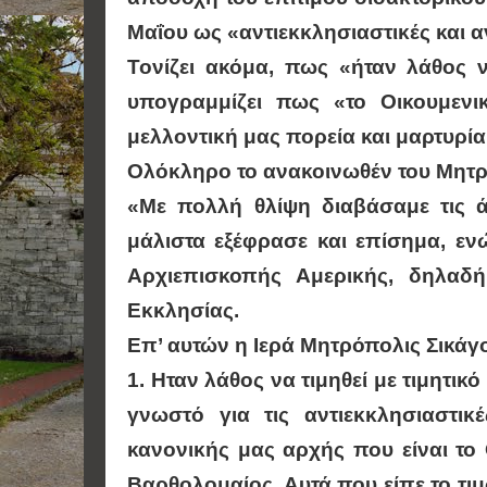
Μαΐου ως «αντιεκκλησιαστικές και α
Τονίζει ακόμα, πως «ήταν λάθος ν
υπογραμμίζει πως «το Οικουμενι
μελλοντική μας πορεία και μαρτυρί
Ολόκληρο το ανακοινωθέν του Μητρο
«Με πολλή θλίψη διαβάσαμε τις ά
μάλιστα εξέφρασε και επίσημα, ε
Αρχιεπισκοπής Αμερικής, δηλαδ
Εκκλησίας.
Επ’ αυτών η Ιερά Μητρόπολις Σικάγου
1. Ηταν λάθος να τιμηθεί με τιμητι
γνωστό για τις αντιεκκλησιαστικ
κανονικής μας αρχής που είναι το 
Βαρθολομαίος. Αυτά που είπε το τ