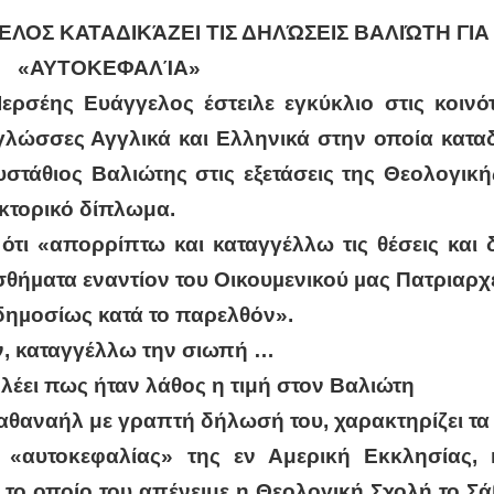
ΛΟΣ ΚΑΤΑΔΙΚΆΖΕΙ ΤΙΣ ΔΗΛΏΣΕΙΣ ΒΑΛΙΏΤΗ ΓΙΑ
«ΑΥΤΟΚΕΦΑΛΊΑ»
ρσέης Ευάγγελος έστειλε εγκύκλιο στις κοινότ
λώσσες Αγγλικά και Ελληνικά στην οποία καταδ
στάθιος Βαλιώτης στις εξετάσεις της Θεολογικ
κτορικό δίπλωμα.
ότι «απορρίπτω και καταγγέλλω τις θέσεις και
σθήµατα εναντίον του Οικουµενικού µας Πατριαρχε
δηµοσίως κατά το παρελθόν».
, καταγγέλλω την σιωπή …
έει πως ήταν λάθος η τιμή στον Βαλιώτη
θαναήλ με γραπτή δήλωσή του, χαρακτηρίζει τα
 «αυτοκεφαλίας» της εν Αμερική Εκκλησίας, 
 το οποίο του απένειμε η Θεολογική Σχολή το Σ