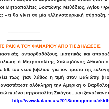
ι οι Μητροπολίτες Βοστώνης Μεθόδιος, Αγίου Φ
 «τι θα γίνει σε μία ελληνοτουρκική σύρραξη,
____________
_____________
ΣΙΡΑΚΙΑ ΤΟΥ ΦΑΝΑΡΙΟΥ ΑΠΟ ΤΙΣ ΔΗΛΩΣΕΙΣ
ιαστικάς, αντιορθοδόξους, μισητικάς και απαρα
 Βαλιώτη ὁ Μητροπολίτης Χαλκηδόνος Αθανάσιος
 56, τοῦ νεου βιβλίου, για τον τρόπο της εκλογη
έει πως ήταν λάθος η τιμή στον Βαλιώτη! (Ποι
υ αναστάτωσε ολόκληρη την Αμερικη ο Βαρθολομ
 εκλεγμένο μητροπολίτη Σικάγου…και ξαναέκανε 
http://www.kalami.us/2018/omogeneia/ekklh