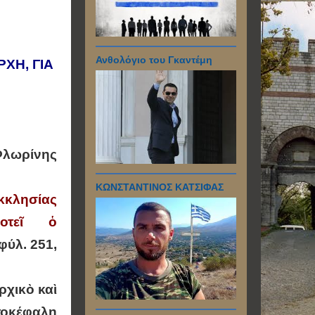
Ανθολόγιο του Γκαντέμη
ΧΗ, ΓΙΑ
Φλωρίνης
ΚΩΝΣΤΑΝΤΙΝΟΣ ΚΑΤΣΙΦΑΣ
κκλησίας
οτεῖ ὁ
φύλ. 251,
χικὸ καὶ
τοκέφαλη