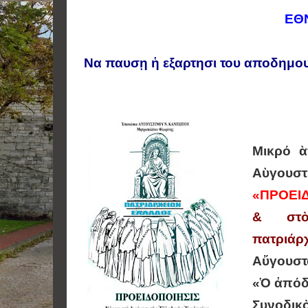
ΕΘΝ
Να παυσῃ ἡ εξαρτησι του αποδη
Μικρό ὰ
Αὺγουστ
«ΠΡΟΕΙ
& στὸ
πατριάρ
Αὔγουστ
«Ὁ ἀπόδ
Συνοδικ