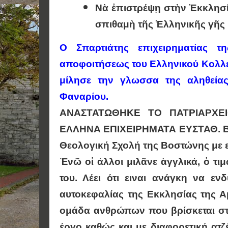
Νὰ ἐπιστρέψῃ στὴν Ἐκκλησί
σπιθαμὴ τῆς Ἑλληνικῆς γῆς
Ο Σπαρτιάτης επιχειρηματίας τ
αποφοιτήσεως του Ελληνικού Κολλεγ
μίλησε την γλωσσα της αληθείας
Φαναρίου.
ΑΝΑΣΤΑΤΩΘΗΚΕ ΤΟ ΠΑΤΡΙΑΡΧΕ
ΕΛΛΗΝΑ ΕΠΙΧΕΙΡΗΜΑΤΑ ΕΥΣΤΑΘ. 
Θεολογική Σχολή της Βοστώνης με ε
Ὲνῶ οἱ άλλοι μιλᾶνε ὰγγλικά, ὁ τι
του. Λέει ότι ειναι ανάγκη να ε
αυτοκεφαλίας της Εκκλησίας της Αμ
ομάδα ανθρώπων που βρίσκεται στη
έργο καθώς και με διαφορετική ατζ